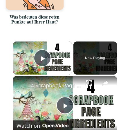
Was bedeuten diese roten
Punkte auf Ihrer Haut?
×
Now Playing
P
×
l
4 Scrapbook Page Ingredients
a
P
y
Watch on