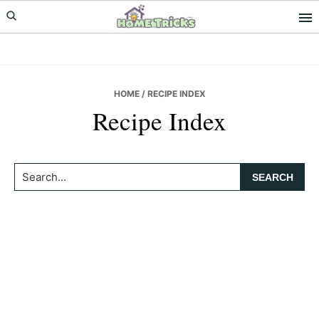
Skip
Skip
to
to
primary
main
navigation
content
HOME
/ RECIPE INDEX
Recipe Index
Search...