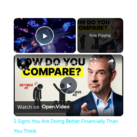
×
Now Playing
Play Video
×
5 Signs You Are Doing Better Financially Than You Think
Play
Watch on
Video
5 Signs You Are Doing Better Financially Than
You Think