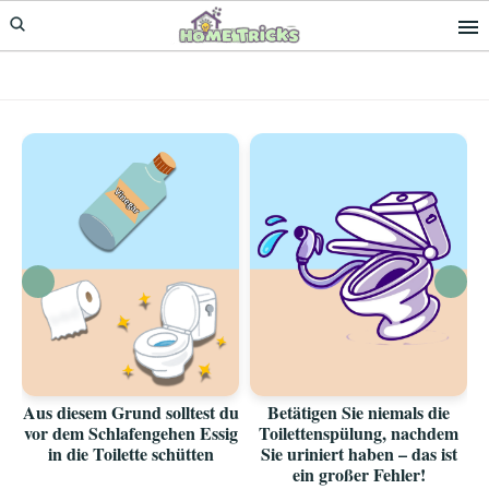
Skip
Skip
to
to
primary
main
navigation
content
Aus diesem Grund solltest du
Betätigen Sie niemals die
vor dem Schlafengehen Essig
Toilettenspülung, nachdem
in die Toilette schütten
Sie uriniert haben – das ist
ein großer Fehler!