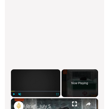
×
Now Playing
×
P
U
F
Brief - July 5
l
n
u