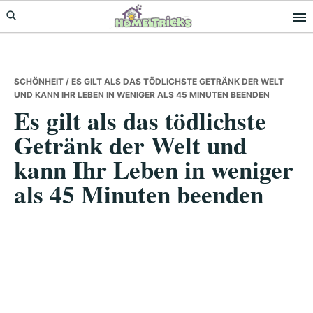
Skip
Skip
Skip
to
to
to
primary
main
primary
navigation
content
sidebar
SCHÖNHEIT
/ ES GILT ALS DAS TÖDLICHSTE GETRÄNK DER WELT
UND KANN IHR LEBEN IN WENIGER ALS 45 MINUTEN BEENDEN
Es gilt als das tödlichste
Getränk der Welt und
kann Ihr Leben in weniger
als 45 Minuten beenden