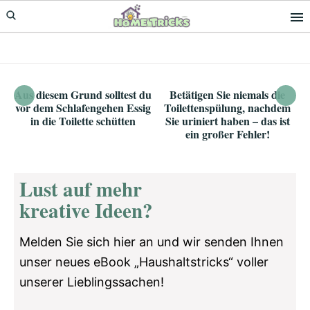
Skip
Skip
to
to
primary
main
navigation
content
Aus diesem Grund solltest du
Betätigen Sie niemals die
vor dem Schlafengehen Essig
Toilettenspülung, nachdem
in die Toilette schütten
Sie uriniert haben – das ist
ein großer Fehler!
Lust auf mehr
kreative Ideen?
Melden Sie sich hier an und wir senden Ihnen
unser neues eBook „Haushaltstricks“ voller
unserer Lieblingssachen!