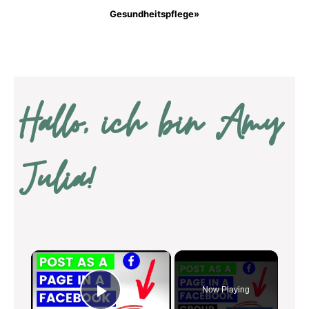
Gesundheitspflege»
Hallo, ich bin Amy
Julia!
×
Now Playing