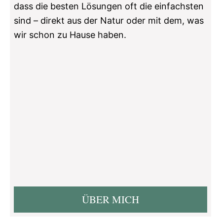
i
dass die besten Lösungen oft die einfachsten
o
sind – direkt aus der Natur oder mit dem, was
wir schon zu Hause haben.
d
e
o
ÜBER MICH