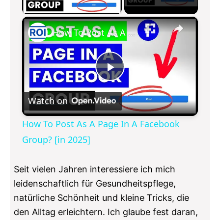
P
×
l
How To Post As A Page In A Facebook Group? [in 2025]
a
P
y
Watch on
l
V
How To Post As A Page In A Facebook
a
Group? [in 2025]
i
y
Seit vielen Jahren interessiere ich mich
d
leidenschaftlich für Gesundheitspflege,
V
natürliche Schönheit und kleine Tricks, die
e
den Alltag erleichtern. Ich glaube fest daran,