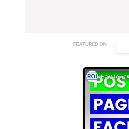
FEATURED ON
How To Pos