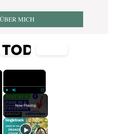
ÜBER MICH
×
×
P
U
F
l
n
u
Now Playing
a
m
l
y
u
l
t
s
e
c