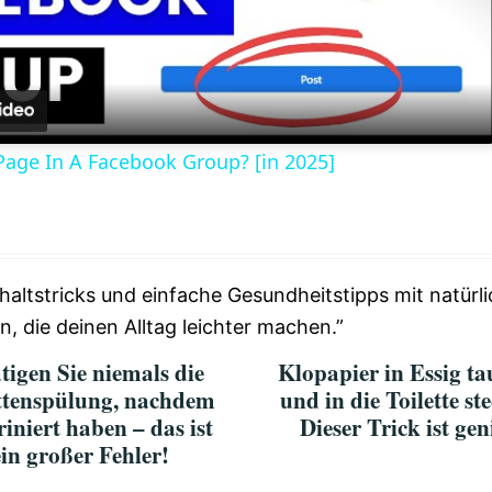
l
a
Page In A Facebook Group? [in 2025]
y
V
haltstricks und einfache Gesundheitstipps mit natürli
i
 die deinen Alltag leichter machen.”
tigen Sie niemals die
Klopapier in Essig t
d
ttenspülung, nachdem
und in die Toilette st
riniert haben – das ist
Dieser Trick ist gen
e
ein großer Fehler!