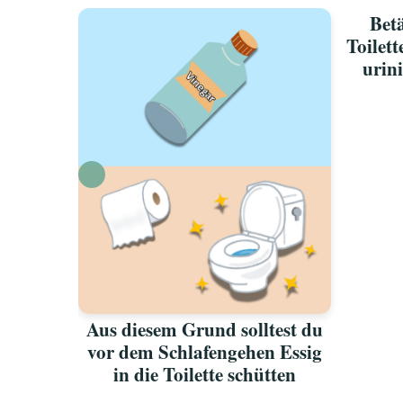
oswerden
Betä
ichen
Toilet
urini
Aus diesem Grund solltest du
vor dem Schlafengehen Essig
in die Toilette schütten