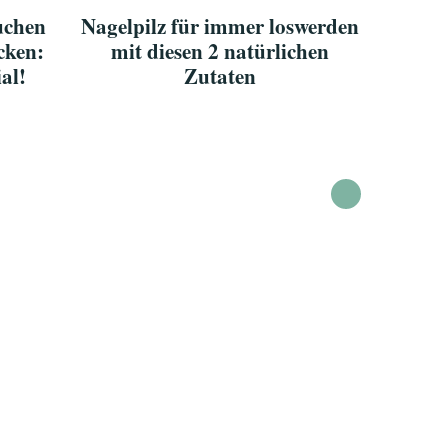
uchen
Nagelpilz für immer loswerden
ecken:
mit diesen 2 natürlichen
ial!
Zutaten
Aus di
vor de
in 