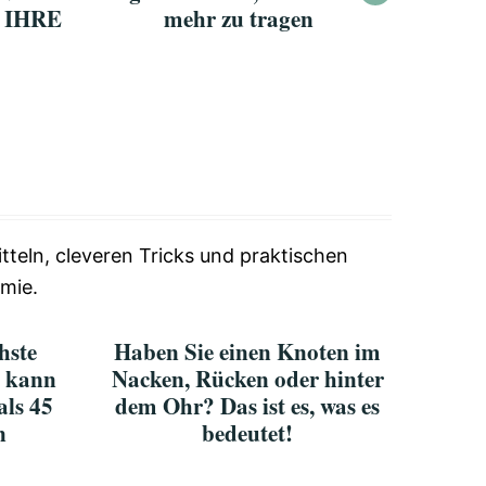
 IHRE
mehr zu tragen
verrä
tteln, cleveren Tricks und praktischen
mie.
chste
Haben Sie einen Knoten im
d kann
Nacken, Rücken oder hinter
als 45
dem Ohr? Das ist es, was es
n
bedeutet!