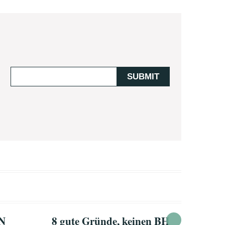
N
8 gute Gründe, keinen BH
Ein kurz