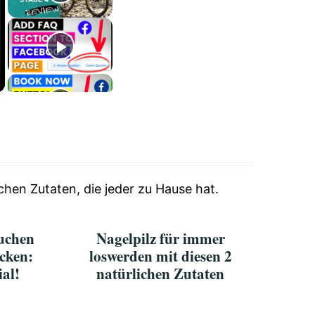
r
e
e
n
chen Zutaten, die jeder zu Hause hat.
auchen
Nagelpilz für immer
ecken:
loswerden mit diesen 2
ial!
natürlichen Zutaten