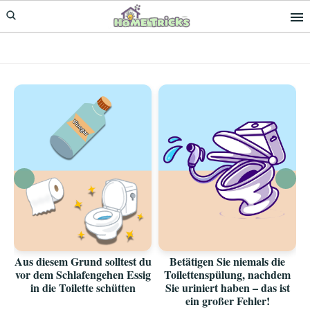
Skip
Skip
to
to
primary
main
navigation
content
Aus diesem Grund solltest du
Betätigen Sie niemals die
vor dem Schlafengehen Essig
Toilettenspülung, nachdem
in die Toilette schütten
Sie uriniert haben – das ist
ein großer Fehler!