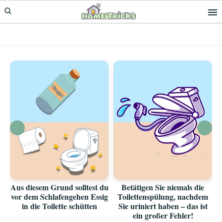
Skip
Skip
to
to
primary
main
navigation
content
Aus diesem Grund solltest du
Betätigen Sie niemals die
vor dem Schlafengehen Essig
Toilettenspülung, nachdem
in die Toilette schütten
Sie uriniert haben – das ist
ein großer Fehler!