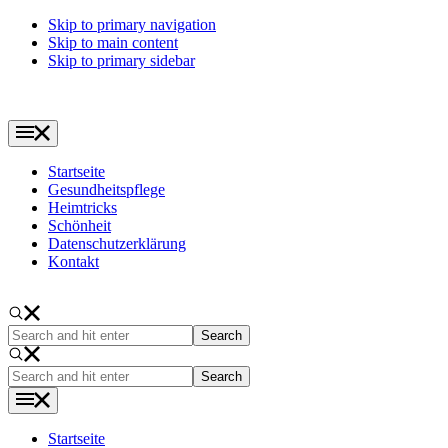
Skip to primary navigation
Skip to main content
Skip to primary sidebar
Startseite
Gesundheitspflege
Heimtricks
Schönheit
Datenschutzerklärung
Kontakt
Search
and
hit
Search
enter
and
hit
enter
Startseite