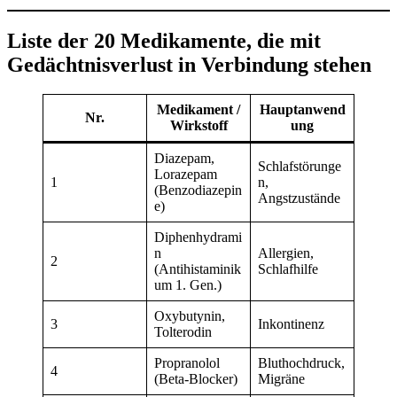
Liste der 20 Medikamente, die mit
Gedächtnisverlust in Verbindung stehen
Medikament /
Hauptanwend
Nr.
Wirkstoff
ung
Diazepam,
Schlafstörunge
Lorazepam
1
n,
(Benzodiazepin
Angstzustände
e)
Diphenhydrami
n
Allergien,
2
(Antihistaminik
Schlafhilfe
um 1. Gen.)
Oxybutynin,
3
Inkontinenz
Tolterodin
Propranolol
Bluthochdruck,
4
(Beta-Blocker)
Migräne