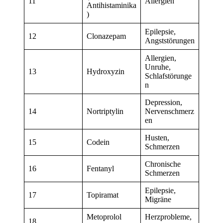
11
Allergien
Antihistaminika
)
Epilepsie,
12
Clonazepam
Angststörungen
Allergien,
Unruhe,
13
Hydroxyzin
Schlafstörunge
n
Depression,
14
Nortriptylin
Nervenschmerz
en
Husten,
15
Codein
Schmerzen
Chronische
16
Fentanyl
Schmerzen
Epilepsie,
17
Topiramat
Migräne
Metoprolol
Herzprobleme,
18