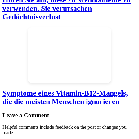
Hören Sie auf, diese 20 Medikamente zu
verwenden. Sie verursachen
Gedächtnisverlust
Symptome eines Vitamin-B12-Mangels,
die die meisten Menschen ignorieren
Reader
Leave a Comment
Interactions
Helpful comments include feedback on the post or changes you
made.