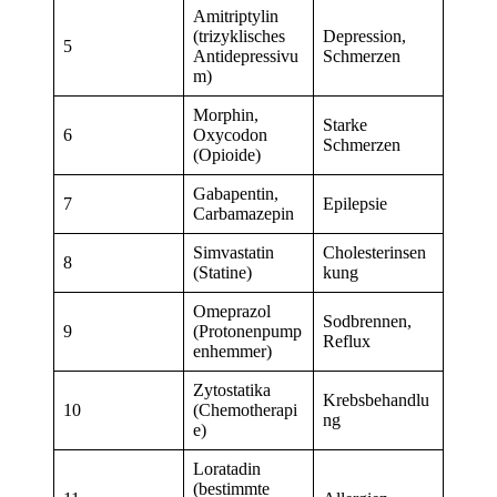
Amitriptylin
(trizyklisches
Depression,
5
Antidepressivu
Schmerzen
m)
Morphin,
Starke
6
Oxycodon
Schmerzen
(Opioide)
Gabapentin,
7
Epilepsie
Carbamazepin
Simvastatin
Cholesterinsen
8
(Statine)
kung
Omeprazol
Sodbrennen,
9
(Protonenpump
Reflux
enhemmer)
Zytostatika
Krebsbehandlu
10
(Chemotherapi
ng
e)
Loratadin
(bestimmte