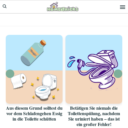
Skip
Skip
to
to
primary
main
navigation
content
Aus diesem Grund solltest du
Betätigen Sie niemals die
vor dem Schlafengehen Essig
Toilettenspülung, nachdem
in die Toilette schütten
Sie uriniert haben – das ist
ein großer Fehler!