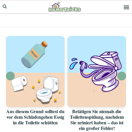
Skip
Skip
to
to
primary
main
navigation
content
Aus diesem Grund solltest du
Betätigen Sie niemals die
vor dem Schlafengehen Essig
Toilettenspülung, nachdem
in die Toilette schütten
Sie uriniert haben – das ist
ein großer Fehler!