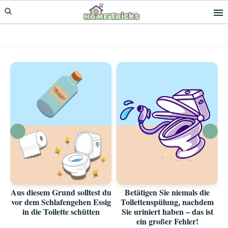
Skip
Skip
to
to
primary
main
navigation
content
Aus diesem Grund solltest du
Betätigen Sie niemals die
vor dem Schlafengehen Essig
Toilettenspülung, nachdem
in die Toilette schütten
Sie uriniert haben – das ist
ein großer Fehler!