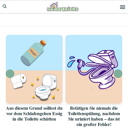
Skip
Skip
to
to
primary
main
navigation
content
Aus diesem Grund solltest du
Betätigen Sie niemals die
vor dem Schlafengehen Essig
Toilettenspülung, nachdem
in die Toilette schütten
Sie uriniert haben – das ist
ein großer Fehler!