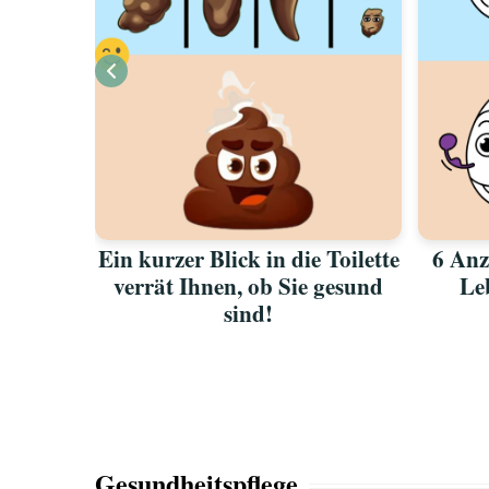
en BH
Ein kurzer Blick in die Toilette
6 Anz
n
verrät Ihnen, ob Sie gesund
Le
sind!
Gesundheitspflege