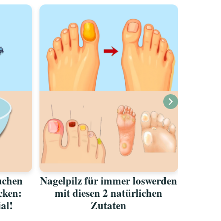
uchen
Nagelpilz für immer loswerden
Aus di
ecken:
mit diesen 2 natürlichen
vor de
ial!
Zutaten
in 