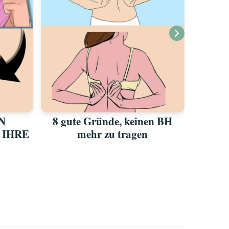
N
8 gute Gründe, keinen BH
Ein kurz
 IHRE
mehr zu tragen
verrä