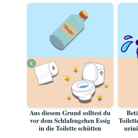
oswerden
Aus diesem Grund solltest du
Betä
ichen
vor dem Schlafengehen Essig
Toilet
in die Toilette schütten
urini