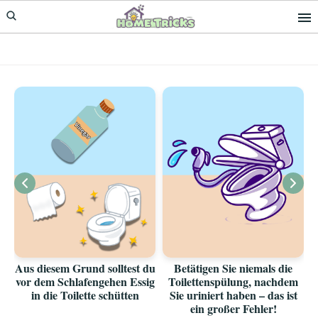
Skip
Skip
to
to
primary
main
navigation
content
Aus diesem Grund solltest du
Betätigen Sie niemals die
vor dem Schlafengehen Essig
Toilettenspülung, nachdem
in die Toilette schütten
Sie uriniert haben – das ist
ein großer Fehler!