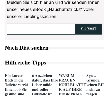
Melden Sie sich hier an und wir senden Ihnen
unser neues eBook „Haushaltstricks“ voller
unserer Lieblingssachen!
Nach Diät suchen
Hilfreiche Tipps
Ein kurzer
6 Anzeichen
WARUM
8 gute
Blick in die
dafür, dass Ihre
FRAUEN
Gründe,
Toilette verrät
Leber müde
KOHLBLÄTTE
keinen BH
Ihnen, ob Sie
und voller
R AUF IHRE
mehr zu
gesund sind!
Giftstoffe ist
Brüste kleben
tragen