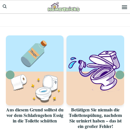
Skip
Skip
to
to
primary
main
navigation
content
Aus diesem Grund solltest du
Betätigen Sie niemals die
vor dem Schlafengehen Essig
Toilettenspülung, nachdem
in die Toilette schütten
Sie uriniert haben – das ist
ein großer Fehler!