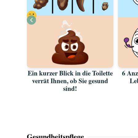
en BH
Ein kurzer Blick in die Toilette
6 Anz
n
verrät Ihnen, ob Sie gesund
Le
sind!
Gesundheitspflege