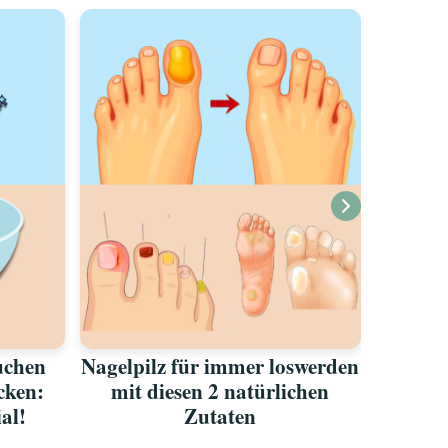
uchen
Nagelpilz für immer loswerden
Aus di
ecken:
mit diesen 2 natürlichen
vor de
ial!
Zutaten
in 