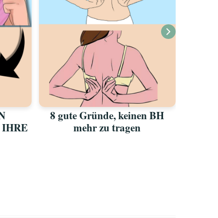
N
8 gute Gründe, keinen BH
Ein kurz
 IHRE
mehr zu tragen
verrä