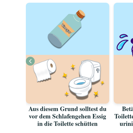
oswerden
Aus diesem Grund solltest du
Betä
ichen
vor dem Schlafengehen Essig
Toilet
in die Toilette schütten
urini